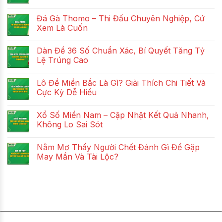
Đá Gà Thomo – Thi Đấu Chuyên Nghiệp, Cứ
Xem Là Cuốn
Dàn Đề 36 Số Chuẩn Xác, Bí Quyết Tăng Tỷ
Lệ Trúng Cao
Lô Đề Miền Bắc Là Gì? Giải Thích Chi Tiết Và
Cực Kỳ Dễ Hiểu
Xổ Số Miền Nam – Cập Nhật Kết Quả Nhanh,
Không Lo Sai Sót
Nằm Mơ Thấy Người Chết Đánh Gì Để Gặp
May Mắn Và Tài Lộc?