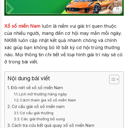
Xổ số miền Nam
luôn là niềm vui giải trí quen thuộc
của nhiều người, mang đến cơ hội may mắn mỗi ngày.
NK88 luôn cập nhật kết quả nhanh chóng và chính
xác giúp bạn không bỏ lỡ bất kỳ cơ hội trúng thưởng
nào. Mọi thông tin chi tiết về loại hình giải trí này sẽ có
ở trong bài viết.
Nội dung bài viết
Đôi nét về xổ số miền Nam
Lịch mở thưởng hàng ngày
Cách tham gia xổ số miền Nam
Cơ cấu giải xổ số miền nam
Cơ cấu giải thưởng
Các giải thưởng bổ sung
Cách tra cứu kết quả quay xổ số miền Nam