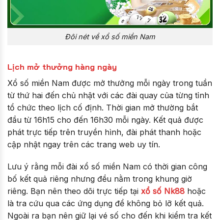
Đôi nét về xổ số miền Nam
Lịch mở thưởng hàng ngày
Xổ số miền Nam được mở thưởng mỗi ngày trong tuần
từ thứ hai đến chủ nhật với các đài quay của từng tỉnh
tổ chức theo lịch cố định. Thời gian mở thường bắt
đầu từ 16h15 cho đến 16h30 mỗi ngày. Kết quả được
phát trực tiếp trên truyền hình, đài phát thanh hoặc
cập nhật ngay trên các trang web uy tín.
Lưu ý rằng mỗi đài xổ số miền Nam có thời gian công
bố kết quả riêng nhưng đều nằm trong khung giờ
riêng. Bạn nên theo dõi trực tiếp tại
xổ số Nk88
hoặc
là tra cứu qua các ứng dụng để không bỏ lỡ kết quả.
Ngoài ra bạn nên giữ lại vé số cho đến khi kiểm tra kết