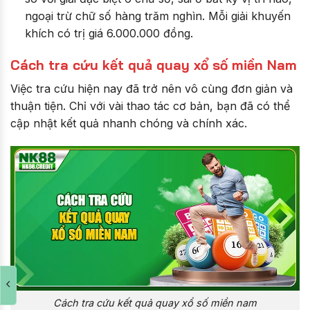
ngoại trừ chữ số hàng trăm nghìn. Mỗi giải khuyến
khích có trị giá 6.000.000 đồng.
Cách tra cứu kết quả quay xổ số miền Nam
Việc tra cứu hiện nay đã trở nên vô cùng đơn giản và
thuận tiện. Chỉ với vài thao tác cơ bản, bạn đã có thể
cập nhật kết quả nhanh chóng và chính xác.
Cách tra cứu kết quả quay xổ số miền nam