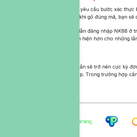
Một vài tài khoản cược sẽ yêu cầu bước xác thực 
xâm phạm trái phép. Sau khi gõ đúng mã, bạn sẽ đ
Ngoài cách trong hướng dẫn đăng nhập NK88 ở trên
hệ thống ghi nhớ và thuận hiện hơn cho những lần
Kết luận
Đăng nhập NK88 chắc chắn sẽ trở nên cực kỳ đơn 
thời khắc phục khi truy cập. Trong trường hợp cầ