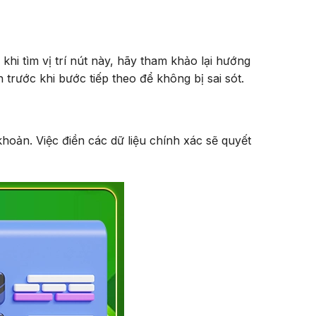
hi tìm vị trí nút này, hãy tham khảo lại hướng
rước khi bước tiếp theo để không bị sai sót.
khoản. Việc điền các dữ liệu chính xác sẽ quyết