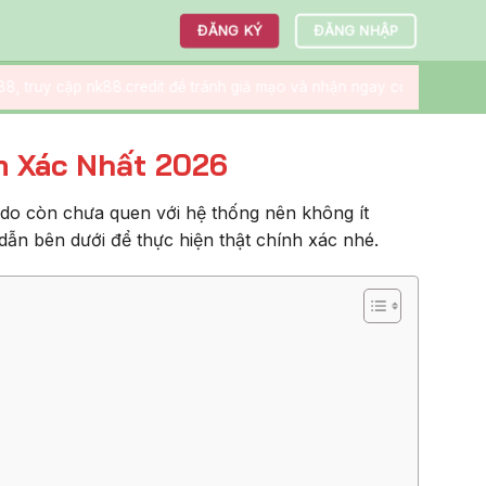
ĐĂNG KÝ
ĐĂNG NHẬP
credit để tránh giả mạo và nhận ngay code 888k đặc biệt chỉ có tại l
 Xác Nhất 2026
 do còn chưa quen với hệ thống nên không ít
ẫn bên dưới để thực hiện thật chính xác nhé.