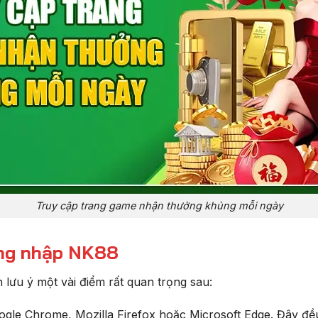
Truy cập trang game nhận thưởng khủng mỗi ngày
ăng nhập NK88
 lưu ý một vài điểm rất quan trọng sau:
ogle Chrome, Mozilla Firefox hoặc Microsoft Edge. Đây đều