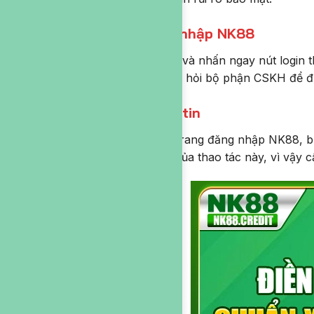
Bước 2: Chọn đăng nhập NK88
Khi trang chủ hiện ra, tìm và nhấn ngay nút login
dẫn trên trang game hoặc hỏi bộ phận CSKH để đượ
Bước 3: Điền thông tin
Sau khi đã truy cập đến trang đăng nhập NK88, bướ
định đến sự thành công của thao tác này, vì vậy c