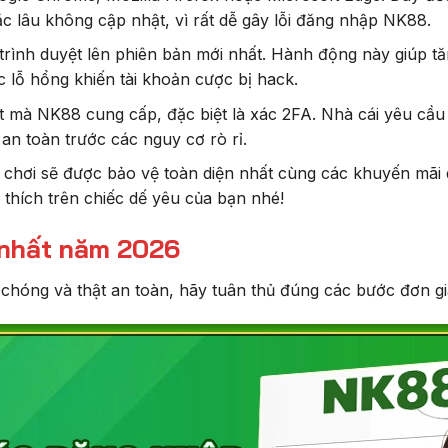
c lâu không cập nhật, vì rất dễ gây lỗi đăng nhập NK88.
ình duyệt lên phiên bản mới nhất. Hành động này giúp tăn
c lỗ hổng khiến tài khoản cược bị hack.
t mà NK88 cung cấp, đặc biệt là xác 2FA. Nhà cái yêu cầu 
n an toàn trước các nguy cơ rò rỉ.
 chơi sẽ được bảo vệ toàn diện nhất cùng các khuyến mãi 
thích trên chiếc dế yêu của bạn nhé!
 nhất năm 2026
chóng và thật an toàn, hãy tuân thủ đúng các bước đơn gi