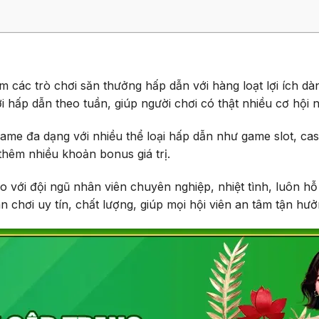
ệm các trò chơi săn thưởng hấp dẫn với hàng loạt lợi ích d
hấp dẫn theo tuần, giúp người chơi có thật nhiều cơ hội nh
e đa dạng với nhiều thể loại hấp dẫn như game slot, cas
hêm nhiều khoản bonus giá trị.
 với đội ngũ nhân viên chuyên nghiệp, nhiệt tình, luôn hỗ
chơi uy tín, chất lượng, giúp mọi hội viên an tâm tận hưở