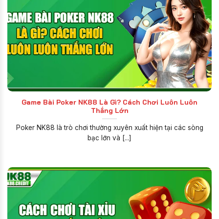
Game Bài Poker NK88 Là Gì? Cách Chơi Luôn Luôn
Thắng Lớn
Poker NK88 là trò chơi thường xuyên xuất hiện tại các sòng
bạc lớn và [...]