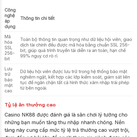
Công
nghệ
Thông tin chi tiết
áp
dụng
Mã
Toàn bộ thông tin quan trọng như dữ liệu hội viên, giao
hóa
dịch tài chính đều được mã hóa bằng chuẩn SSL 256-
SSL
bit, giúp quá trình truyền tải diễn ra an toàn, hạn chế
256-
99% nguy cơ rò rỉ.
bit
Lưu
Dữ liệu hội viên được lưu trữ trong hệ thống bảo mật
trữ
nghiêm ngặt, kết hợp các lớp kiểm soát, giám sát liên
bảo
tục để ngăn chặn tất cả hình thức xâm nhập trái phép
mật
từ bên ngoài.
cao
Tỷ lệ ăn thưởng cao
Casino NK88 được đánh giá là sân chơi lý tưởng cho
những bạn muốn tăng thu nhập nhanh chóng. Nền
tảng này cung cấp mức tỷ lệ trả thưởng cao vượt trội,