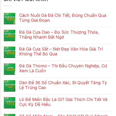
Cách Nuôi Gà Đá Chi Tiết, Đúng Chuẩn Qua
Từng Giai Đoạn
Đá Gà Cựa Dao – Đọ Sức Thượng Thừa,
Thắng Nhanh Bất Ngờ
Đá Gà Cựa Sắt – Nét Đẹp Văn Hóa Giải Trí
Không Thể Bỏ Qua
Đá Gà Thomo – Thi Đấu Chuyên Nghiệp, Cứ
Xem Là Cuốn
Dàn Đề 36 Số Chuẩn Xác, Bí Quyết Tăng Tỷ
Lệ Trúng Cao
Lô Đề Miền Bắc Là Gì? Giải Thích Chi Tiết Và
Cực Kỳ Dễ Hiểu