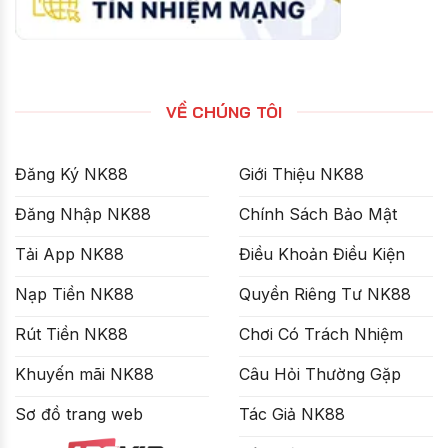
VỀ CHÚNG TÔI
Đăng Ký NK88
Giới Thiệu NK88
Đăng Nhập NK88
Chính Sách Bảo Mật
Tải App NK88
Điều Khoản Điều Kiện
Nạp Tiền NK88
Quyền Riêng Tư NK88
Rút Tiền NK88
Chơi Có Trách Nhiệm
Khuyến mãi NK88
Câu Hỏi Thường Gặp
Sơ đồ trang web
Tác Giả NK88