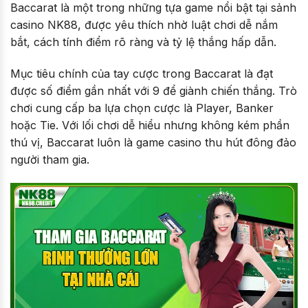
Baccarat là một trong những tựa game nổi bật tại sảnh
casino NK88, được yêu thích nhờ luật chơi dễ nắm
bắt, cách tính điểm rõ ràng và tỷ lệ thắng hấp dẫn.
Mục tiêu chính của tay cược trong Baccarat là đạt
được số điểm gần nhất với 9 để giành chiến thắng. Trò
chơi cung cấp ba lựa chọn cược là Player, Banker
hoặc Tie. Với lối chơi dễ hiểu nhưng không kém phần
thú vị, Baccarat luôn là game casino thu hút đông đảo
người tham gia.