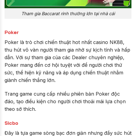
Tham gia Baccarat rinh thưởng lớn tại nhà cái
Poker
Poker là trò chơi chiến thuật hot nhất casino NK88,
thu hút vô vàn người tham gia nhờ sự kịch tính và hấp
dẫn. Với sự tham gia của các Dealer chuyên nghiệp,
Poker mang đến cơ hội tuyệt vời để người chơi thử
sức, thể hiện kỹ năng và áp dụng chiến thuật nhằm
giành chiến thắng lớn.
Trang game cung cấp nhiều phiên bản Poker độc
đáo, tạo điều kiện cho người chơi thoải mái lựa chọn
theo sở thích.
Sicbo
Đây là tựa game sòng bạc đơn giản nhưng đầy sức hút