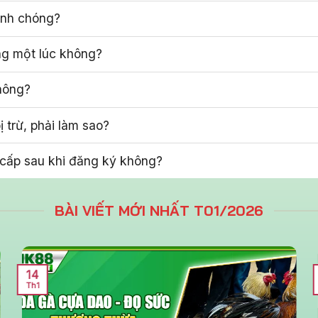
anh chóng?
ùng một lúc không?
hông?
ị trừ, phải làm sao?
g cấp sau khi đăng ký không?
BÀI VIẾT MỚI NHẤT T01/2026
14
Th1