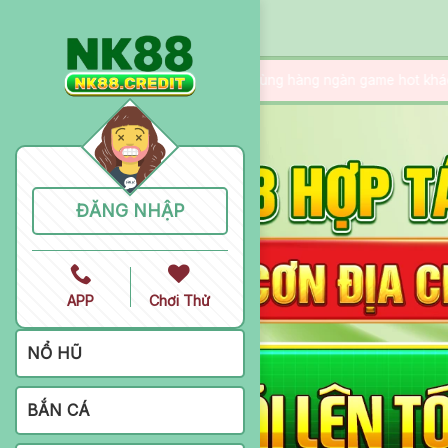
Bỏ
qua
nội
h cao kèo cáp cực đỉnh cùng hàng ngàn game hot khác tham gia ngay để
🔥 Tin mới:
dung
ĐĂNG NHẬP
APP
Chơi Thử
NỔ HŨ
BẮN CÁ