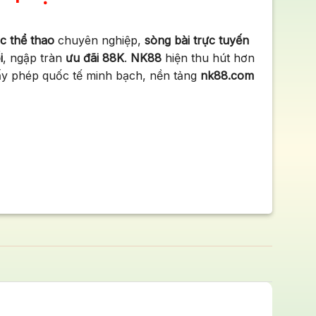
c thể thao
chuyên nghiệp,
sòng bài trực tuyến
i
, ngập tràn
ưu đãi 88K
.
NK88
hiện thu hút hơn
iấy phép quốc tế minh bạch, nền tảng
nk88.com