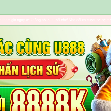
 không bỏ lỡ ưu đãi nhé! Nhà cái cá cược thế hệ mới NK88, truy cập n